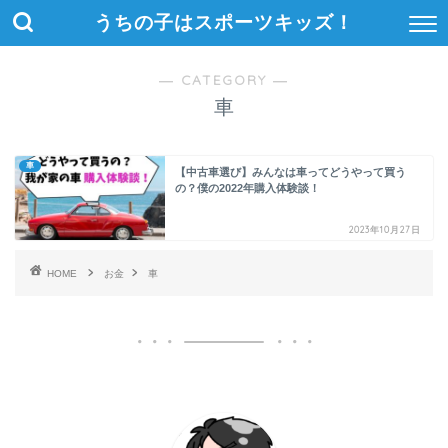
うちの子はスポーツキッズ！
― CATEGORY ―
車
車
【中古車選び】みんなは車ってどうやって買う
の？僕の2022年購入体験談！
2023年10月27日
HOME
お金
車